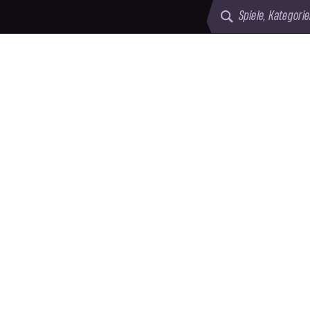
Spiele, Kategori