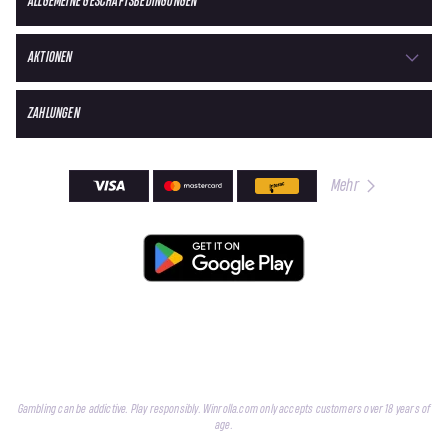
ALLGEMEINE GESCHÄFTSBEDINGUNGEN
AKTIONEN
ZAHLUNGEN
Mehr
Gambling can be addictive. Play responsibly. Winrolla.com only accepts customers over 18 years of
age.