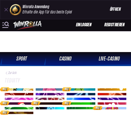
Winrolla Anwendung
ÖFFNEN
Erhalte die App für das beste Spiel
EINLOGGEN
REGISTRIEREN
SPORT
CASINO
LIVE-CASINO
Zurück
TEQUITY
NEU
NEU
NEU
NEU
NEU
NEU
NEU