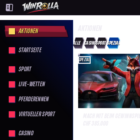
AKTIONEN
AKTIONEN
ALLE
CASINO
SPORT
SPEZIAL
STARTSEITE
SPEZIAL
SPORT
LIVE-WETTEN
PFERDERENNEN
VIRTUELLER SPORT
MACH MIT BEIM GEWINNSPI
CHF 385.000
CASINO