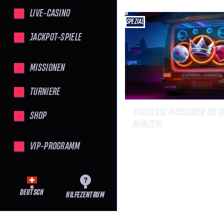
LIVE-CASINO
SPEZIAL
JACKPOT-SPIELE
MISSIONEN
TURNIERE
SCHLIESSE MISSIONEN AB UN
SHOP
MÜNZEN!
VIP-PROGRAMM
DEUTSCH
HILFEZENTRUM