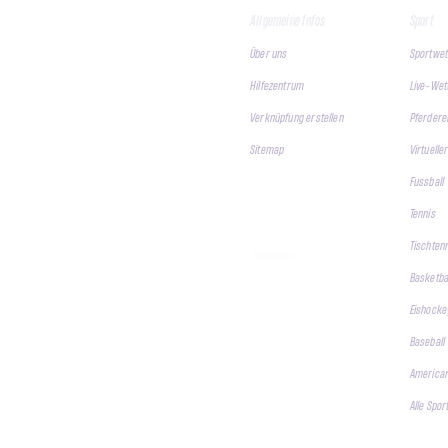
Allgemeine Infos
Sport
Über uns
Sportwet
Hilfezentrum
Live-Wet
Verknüpfung erstellen
Pferder
Sitemap
Virtuelle
Fussball
Tennis
Tischten
Zahlungen
Basketba
Eishocke
Baseball
American
Alle Spor