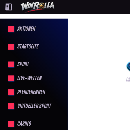
AKTIONEN
STARTSEITE
SPORT
LIVE-WETTEN
C
PFERDERENNEN
VIRTUELLER SPORT
CASINO