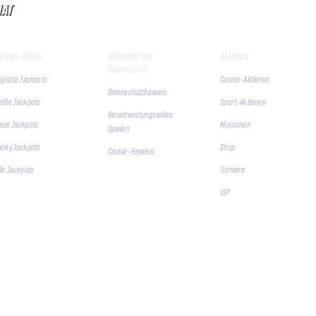
HAT
ackpot-Spiele
Sicherheit und
Aktionen
Datenschutz
ägliche Jackpots
Casino-Aktionen
Datenschutzhinweis
eiße Jackpots
Sport-Aktionen
Verantwortungsvolles
eue Jackpots
Missionen
Spielen
ucky Jackpots
Shop
Cookie-Hinweis
lle Jackpots
Turniere
VIP
Allgemeine
Geschäftsbedingungen