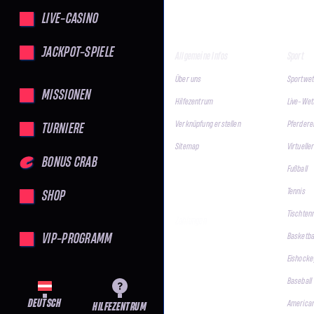
LIVE-CASINO
JACKPOT-SPIELE
Allgemeine Infos
Sport
Über uns
Sportwet
MISSIONEN
Hilfezentrum
Live-Wet
Verknüpfung erstellen
Pferder
TURNIERE
Sitemap
Virtuelle
BONUS CRAB
Fußball
Tennis
SHOP
Tischten
Zahlungen
VIP-PROGRAMM
Basketba
Eishocke
Baseball
DEUTSCH
American
HILFEZENTRUM