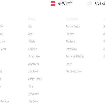
DEUTSCH
LIVE C
Casino
Live-Casino
J
ten
Top
Top Live Casino
T
ten
Neu
Roulette
H
ennen
Beliebt
Blackjack
N
r Sport
Exklusiv
Spielshows
L
Bonuskäufe
Baccarat & Würfel
A
Megaways
Poker
nis
Live Spiele
Alle Live Casinos
ll
Sofort-Spiele
y
Slots
Tischspiele
 Football
Alle Spiele