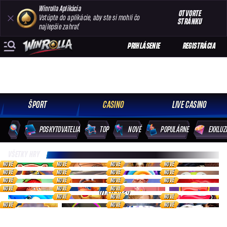
Winrolla Aplikácia
OTVORTE
Vstúpte do aplikácie, aby ste si mohli čo
STRÁNKU
najlepšie zahrať
PRIHLÁSENIE
REGISTRÁCIA
ŠPORT
CASINO
LIVE CASINO
POSKYTOVATELIA
TOP
NOVÉ
POPULÁRNE
EXKLUZ
VŠETKY HRY
NOVÉ
NOVÉ
NOVÉ
NOVÉ
NOVÉ
NOVÉ
NOVÉ
NOVÉ
NOVÉ
NOVÉ
NOVÉ
NOVÉ
NOVÉ
NOVÉ
NOVÉ
VIAC HIER
NOVÉ
NOVÉ
NOVÉ
NOVÉ
NOVÉ
NOVÉ