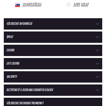
B
P
P
SLOVENČINA
LIVE CHAT
P
P
T
B
B
B
B
B
T
VŠEOBECNÉ INFORMÁCIE
P
B
T
ŠPORT
B
T
T
T
P
T
CASINO
B
P
B
B
P
B
LIVE CASINO
B
P
T
B
P
B
JACKPOTY
P
B
B
P
P
B
BEZPEČNOSŤ A OCHRANA OSOBNÝCH ÚDAJOV
B
P
P
VŠEOBECNÉ OBCHODNÉ PODMIENKY
P