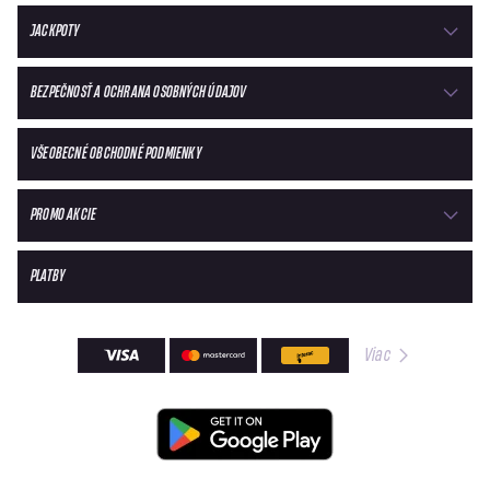
JACKPOTY
BEZPEČNOSŤ A OCHRANA OSOBNÝCH ÚDAJOV
VŠEOBECNÉ OBCHODNÉ PODMIENKY
PROMO AKCIE
PLATBY
Viac