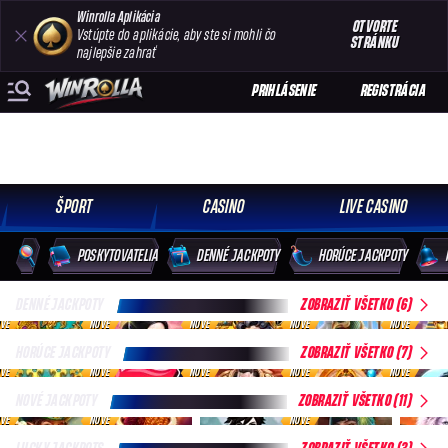
Winrolla Aplikácia
OTVORTE
Vstúpte do aplikácie, aby ste si mohli čo
STRÁNKU
najlepšie zahrať
PRIHLÁSENIE
REGISTRÁCIA
ŠPORT
CASINO
LIVE CASINO
POSKYTOVATELIA
DENNÉ JACKPOTY
HORÚCE JACKPOTY
DENNÉ JACKPOTY
ZOBRAZIŤ VŠETKO (6)
OVÉ
NOVÉ
NOVÉ
NOVÉ
NOVÉ
HORÚCE JACKPOTY
ZOBRAZIŤ VŠETKO (7)
OVÉ
NOVÉ
NOVÉ
NOVÉ
NOVÉ
NOVÉ JACKPOTY
ZOBRAZIŤ VŠETKO (11)
OVÉ
NOVÉ
NOVÉ