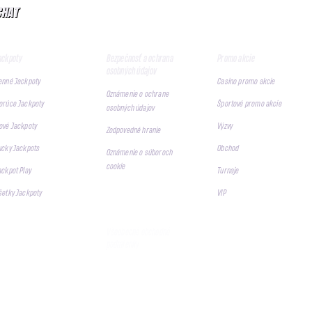
CHAT
ackpoty
Bezpečnosť a ochrana
Promo akcie
osobných údajov
enné Jackpoty
Casino promo akcie
Oznámenie o ochrane
orúce Jackpoty
Športové promo akcie
osobných údajov
ové Jackpoty
Výzvy
Zodpovedné hranie
ucky Jackpots
Obchod
Oznámenie o súboroch
cookie
ackpot Play
Turnaje
šetky Jackpoty
VIP
Všeobecné obchodné
podmienky