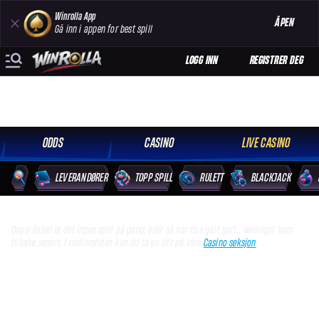
Winrolla App
ÅPEN
Gå inn i appen for best spill
LOGG INN
REGISTRER DEG
ODDS
CASINO
LIVE CASINO
LEVERANDØRER
TOPP SPILL
RULETT
BLACKJACK
Oops! Enten er det ingen spill på gang, eller så har noe gått galt... Vennligst kom
tilbake senere. I mellomtiden kan du ta en titt på våre
Casino seksjon