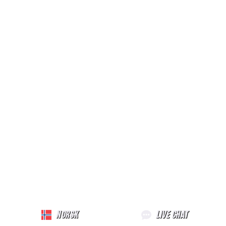
NORSK
LIVE CHAT