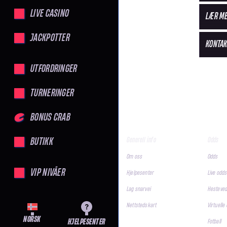
LIVE CASINO
LÆR ME
JACKPOTTER
KONTAK
UTFORDRINGER
TURNERINGER
BONUS CRAB
BUTIKK
Generell info
Odds
Om oss
Odds
VIP NIVÅER
Hjelpesenter
Live odd
Lag snarvei
Hesteve
Nettstedskart
Virtuelle
NORSK
HJELPESENTER
Fotball