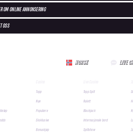
R OM ONLINE ANNONSERING
T OSS
NORSK
LIVE C
Casino
Live Casino
J
Topp
Topp Spill
D
s
Nye
Rulett
H
ddeløp
Populære
Blackjack
N
 odds
Eksklusive
Internasjonale bord
L
Bonuskjøp
Spillshow
J