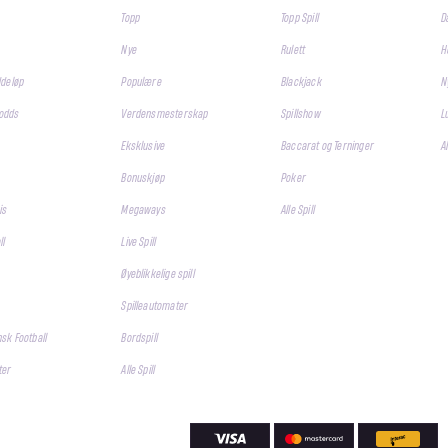
Topp
Topp Spill
D
s
Nye
Rulett
H
ddeløp
Populære
Blackjack
N
 odds
Verdensmesterskap
Spillshow
L
Eksklusive
Baccarat og Terninger
A
Bonuskjøp
Poker
is
Megaways
Alle Spill
ll
Live Spill
Øyeblikkelige spill
Spilleautomater
sk Football
Bordspill
ter
Alle Spill