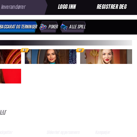
LOGG INN
REGISTRER DEG
r, leverandører
BACCARAT OG TERNINGER
POKER
ALLE SPILL
NY
NY
HAT
ackpotter
Sikkerhet og personvern
Kampanjer