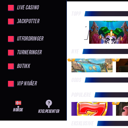
LIVE CASINO
TOPP
JACKPOTTER
1
UTFORDRINGER
NYE
TURNERINGER
NY
NY
BUTIKK
ODDS
VIP NIVÅER
LIVE ODDS
POPULÆRE
NY
NORSK
HJELPESENTER
EKSKLUSIVE