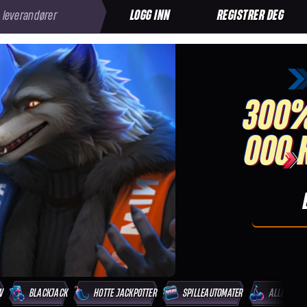
LOGG INN
REGISTRER DEG
r, leverandører
300%
000 
W
BLACKJACK
HOTTE JACKPOTTER
SPILLEAUTOMATER
ALLE SPILL