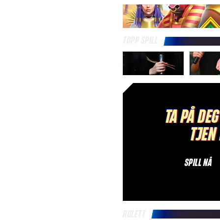
TOPP SPILL
TA PÅ DE
TJEN
SPILL NÅ
RULETT