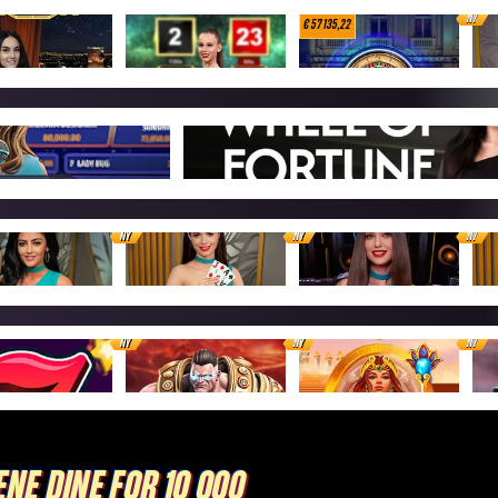
NY
€ 57 135,22
NY
NY
NY
NY
NY
NY
NE DINE FOR 10 000