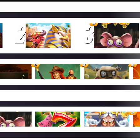
NY
2
3
NY
NY
NY
FOTBALL
TENNIS
BORDTENNIS
NY