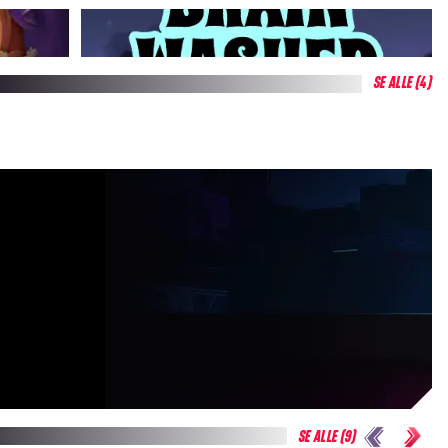
SE ALLE (4)
SE ALLE (9)