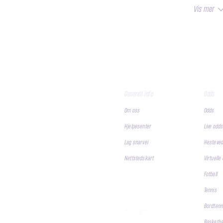
Vis mer
Hvis du like
og vi hjelp
Spillene og
klatre opp t
Win Rolla S
Win Rolla C
Generell info
Odds
Du har kansk
når du har r
Om oss
Odds
‘Tusenvis av
Hjelpesenter
Live odd
nettstedskar
resultatene.
Lag snarvei
Hesteve
Nettstedskart
Win Rolla s
Virtuelle
Win Rolla ha
Fotball
dens heldig
Tennis
Win Rolla b
Bordtenn
Betalinger
Bordspill g
Basketba