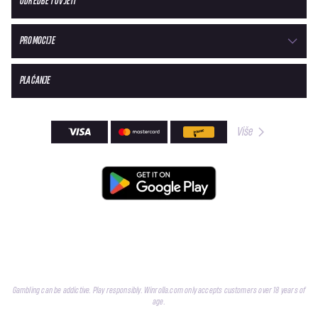
ODREDBE I UVJETI
PROMOCIJE
PLAĆANJE
Više
Gambling can be addictive. Play responsibly. Winrolla.com only accepts customers over 18 years of
age.