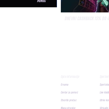
POMOĆ
DNEVNI CASHBACK 15% DO 
Opće informacije
Sportovi
O nama
Sportska
Centar za pomoć
Live klađ
Stvorite prečac
Utrke ko
Mapa stranice
Virtualni