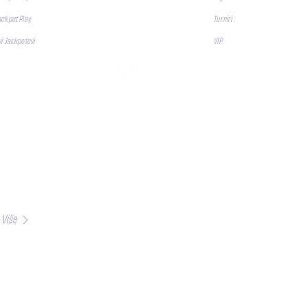
ackpot Play
Turniri
vi Jackpotovi
VIP
Odredbe i Uvjeti
Više