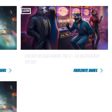
CASINO
VIKEND RELOAD BONUS 700 € + 50 BESPLATNIH
VRTNJI
ONUS
PREUZMITE BONUS