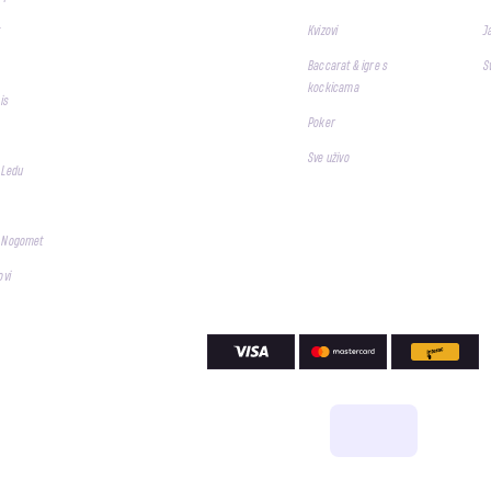
Kvizovi
J
Baccarat & igre s
S
kockicama
nis
Poker
Sve uživo
 Ledu
i Nogomet
ovi