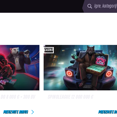
Igre, kategori
CASINO
DO 8 000 € + 300 BV
SPINOLEAGUE 12 000 000 €
PREUZMITE BONUS
PREUZMITE B