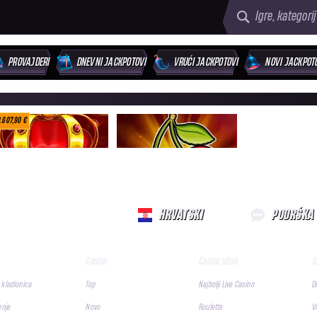
Igre, kategori
PROVAJDERI
DNEVNI JACKPOTOVI
VRUĆI JACKPOTOVI
NOVI JACKPOT
9.607,90 €
HRVATSKI
PODRŠKA 
Casino
Casino uživo
J
 kladionica
Top
Najbolji Live Casino
D
enje
Novo
Roulette
V