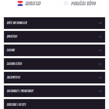
HRVATSKI
PODRŠKA UŽIVO
OPĆE INFORMACIJE
SPORTOVI
CASINO
CASINO UŽIVO
JACKPOTOVI
SIGURNOST I PRIVATNOST
ODREDBE I UVJETI