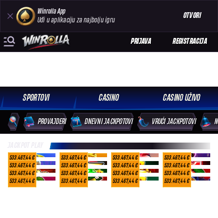
Winrolla App
OTVORI
Uđi u aplikaciju za najbolju igru
PRIJAVA
REGISTRACIJA
SPORTOVI
CASINO
CASINO UŽIVO
PROVAJDERI
DNEVNI JACKPOTOVI
VRUĆI JACKPOTOVI
N
JACKPOT PLAY
533.467,44 €
533.467,44 €
533.467,44 €
533.467,44 €
533.467,44 €
533.467,44 €
533.467,44 €
533.467,44 €
533.467,44 €
533.467,44 €
533.467,44 €
533.467,44 €
533.467,44 €
533.467,44 €
533.467,44 €
533.467,44 €