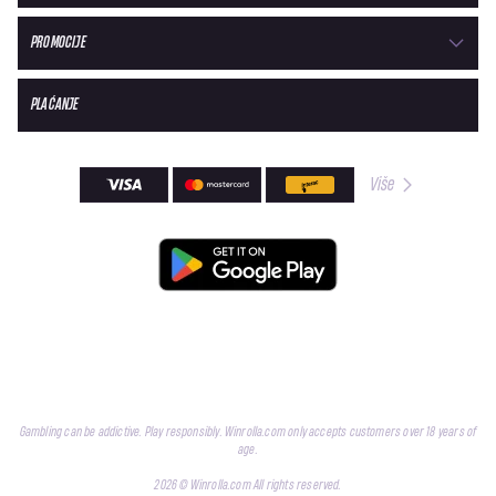
PROMOCIJE
PLAĆANJE
Više
Gambling can be addictive. Play responsibly. Winrolla.com only accepts customers over 18 years of
age.
2026 © Winrolla.com All rights reserved.