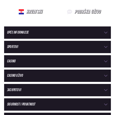
HRVATSKI
PODRŠKA UŽIVO
OPĆE INFORMACIJE
SPORTOVI
CASINO
CASINO UŽIVO
JACKPOTOVI
SIGURNOST I PRIVATNOST