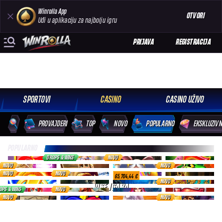
Winrolla App
OTVORI
Uđi u aplikaciju za najbolju igru
PRIJAVA
REGISTRACIJA
SPORTOVI
CASINO
CASINO UŽIVO
PROVAJDERI
TOP
NOVO
POPULARNO
EKSKLUZIV
POPULARNO
DROPS & WINS
NOVO
NOVO
NOVO
NOVO
NOVO
65.704,44 €
NOVO
VIŠE IGARA
OPS & WINS
NOVO
NOVO
NOVO