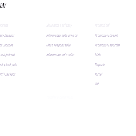
HAT
ackpot
Sicurezza e privacy
Promozioni
aily Jackpot
Informativa sulla privacy
Promozioni Casinò
ot Jackpot
Gioco responsabile
Promozioni sportive
uovi jackpot
Informativa sui cookie
Sfide
ucky Jackpots
Negozio
utti i Jackpot
Tornei
VIP
Termini e condizioni