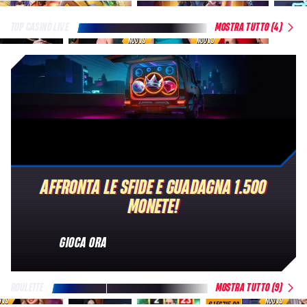
TOP CASINÒ LIVE
MOSTRA TUTTO (4)
NUOVO
NUOVO
AFFRONTA LE SFIDE E GUADAGNA 1.500
MONETE!
GIOCA ORA
ROULETTE
MOSTRA TUTTO (9)
OVO
NUOVO
€ 156’115.09