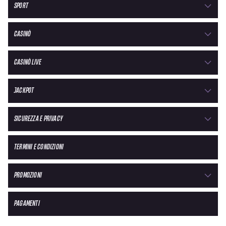
SPORT
CASINÒ
CASINÒ LIVE
JACKPOT
SICUREZZA E PRIVACY
TERMINI E CONDIZIONI
PROMOZIONI
PAGAMENTI