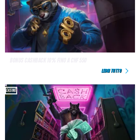
BONUS CASHBACK 10% FINO A CHF 550
LEGGI TUTTO
CASINÒ