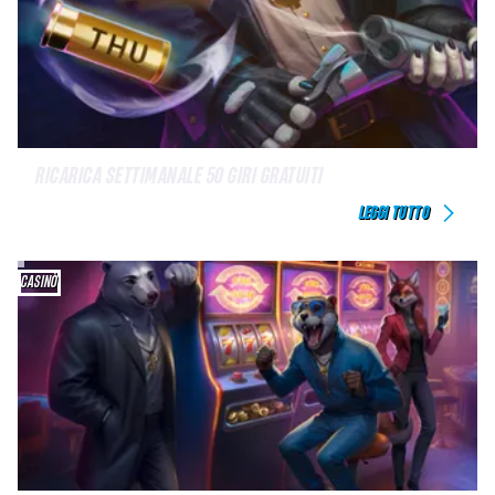
RICARICA SETTIMANALE 50 GIRI GRATUITI
LEGGI TUTTO
CASINÒ