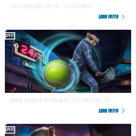
BONUS WEEKEND CHF 770 + 50 GIRI GRATIS
LEGGI TUTTO
SPORT
BONUS RICARICA SETTIMANALE 50% FINO A CHF 550
LEGGI TUTTO
SPORT