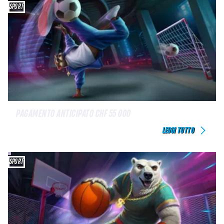
SPORT
PAGAMENTO ANTICIPATO CHF 55 000
LEGGI TUTTO
SPORT