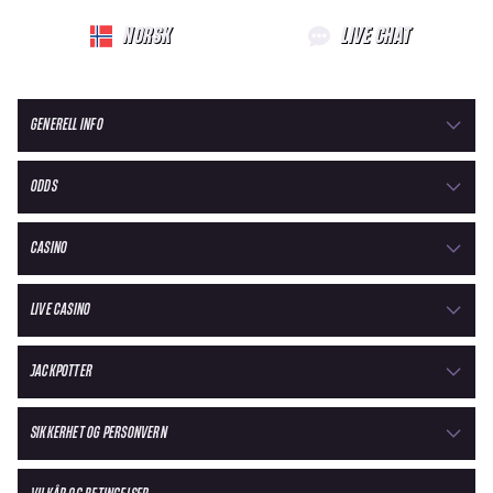
NORSK
LIVE CHAT
GENERELL INFO
ODDS
CASINO
LIVE CASINO
JACKPOTTER
SIKKERHET OG PERSONVERN