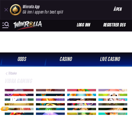
Winrolla App
ÅPEN
Gå inn i appen for best spill
LOGG INN
REGISTRER DEG
ODDS
CASINO
LIVE CASINO
Tilbake
VIBRA GAMING
NY