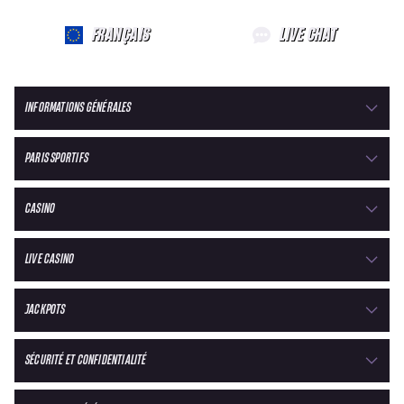
FRANÇAIS
LIVE CHAT
INFORMATIONS GÉNÉRALES
PARIS SPORTIFS
CASINO
LIVE CASINO
JACKPOTS
SÉCURITÉ ET CONFIDENTIALITÉ