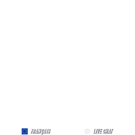
FRANÇAIS
LIVE CHAT