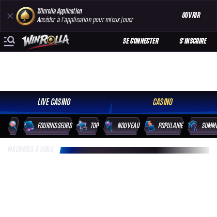
Winrolla Application
OUVRIR
Accéder à l'application pour mieux jouer
SE CONNECTER
S'INSCRIRE
LIVE CASINO
CASINO
FOURNISSEURS
TOP
NOUVEAU
POPULAIRE
SUMM
MACHINES À SOUS