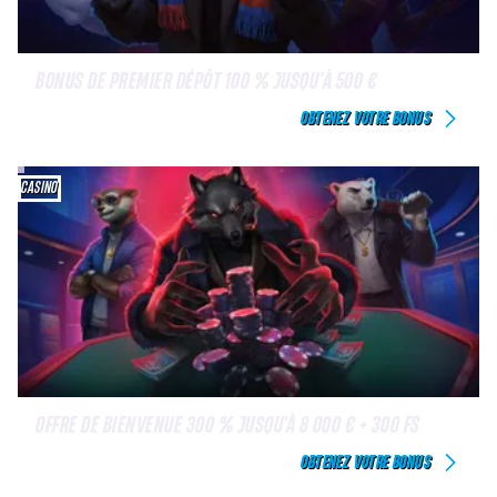
BONUS DE PREMIER DÉPÔT 100 % JUSQU’À 500 €
OBTENEZ VOTRE BONUS
CASINO
OFFRE DE BIENVENUE 300 % JUSQU'À 8 000 € + 300 FS
OBTENEZ VOTRE BONUS