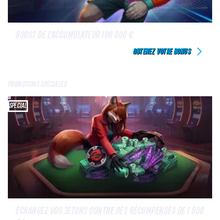
BOOST DE L'ACCUMULATEUR 100 000 €
OBTENEZ VOTRE BONUS
PROMOTIONS SPÉCIALES
SPÉCIAL
ÉCHANGEZ VOS JETONS CONTRE DES RÉCOMPENSES DE 1 000