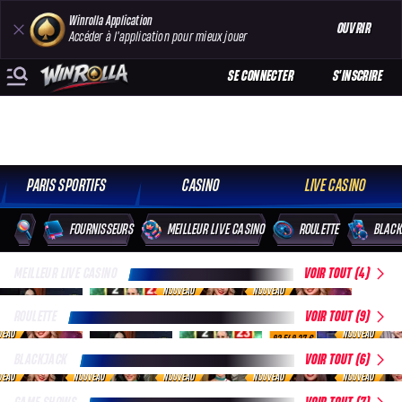
Winrolla Application
OUVRIR
Accéder à l'application pour mieux jouer
SE CONNECTER
S'INSCRIRE
PARIS SPORTIFS
CASINO
LIVE CASINO
FOURNISSEURS
MEILLEUR LIVE CASINO
ROULETTE
BLACK
MEILLEUR LIVE CASINO
VOIR TOUT (4)
NOUVEAU
NOUVEAU
ROULETTE
VOIR TOUT (9)
VEAU
NOUVEAU
83 548,27 €
BLACKJACK
VOIR TOUT (6)
VEAU
NOUVEAU
NOUVEAU
NOUVEAU
NOUVEAU