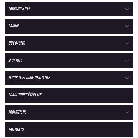
PARIS SPORTIFS
CASINO
LIVE CASINO
JACKPOTS
SÉCURITÉ ET CONFIDENTIALITÉ
CONDITIONS GÉNÉRALES
PROMOTIONS
PAIEMENTS