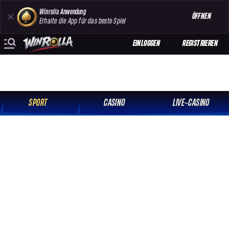
Winrolla Anwendung
ÖFFNEN
Erhalte die App für das beste Spiel
EINLOGGEN
REGISTRIEREN
SPORT
CASINO
LIVE-CASINO