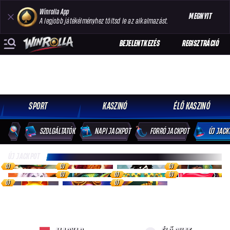
Winrolla App
MEGNYIT
A legjobb játékélményhez töltsd le az alkalmazást.
BEJELENTKEZÉS
REGISZTRÁCIÓ
SPORT
KASZINÓ
ÉLŐ KASZINÓ
SZOLGÁLTATÓK
NAPI JACKPOT
FORRÓ JACKPOT
ÚJ JACK
ÚJ JACKPOT
ÚJ
ÚJ
ÚJ
ÚJ
ÚJ
ÚJ
ÚJ
ÚJ