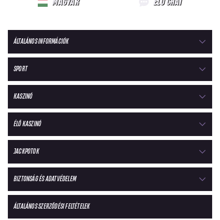
MAGYAR
ÉLŐ CHAT
ÁLTALÁNOS INFORMÁCIÓK
SPORT
KASZINÓ
ÉLŐ KASZINÓ
JACKPOTOK
BIZTONSÁG ÉS ADATVÉDELEM
ÁLTALÁNOS SZERZŐDÉSI FELTÉTELEK