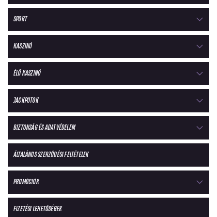
SPORT
KASZINÓ
ÉLŐ KASZINÓ
JACKPOTOK
BIZTONSÁG ÉS ADATVÉDELEM
ÁLTALÁNOS SZERZŐDÉSI FELTÉTELEK
PROMÓCIÓK
FIZETÉSI LEHETŐSÉGEK