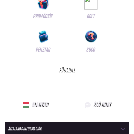
PROMÓCIÓK
BOLT
PÉNZTÁR
SÚGÓ
FŐOLDAL
MAGYAR
ÉLŐ CHAT
ÁLTALÁNOS INFORMÁCIÓK