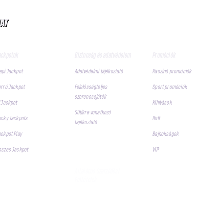
HAT
ackpotok
Biztonság és adatvédelem
Promóciók
api Jackpot
Adatvédelmi tájékoztató
Kaszinó promóciók
orró Jackpot
Felelősségteljes
Sport promóciók
szerencsejáték
j Jackpot
Kihívások
Sütikre vonatkozó
ucky Jackpots
Bolt
tájékoztató
ackpot Play
Bajnokságok
sszes Jackpot
VIP
Általános Szerződési
Feltételek