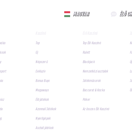
MAGYAR
ÉLŐ C
Kaszinó
Élő Kaszinó
J
adás
Top
Top Élő Kaszinó
N
dások
Új
Rulett
F
y
Népszerű
Blackjack
Ú
 sport
Exkluzív
Nemzetközi asztalok
L
gás
Bonus Buys
Játékműsorok
J
Megaways
Baccarat & Kocka
Ö
nisz
Élő játékok
Póker
da
Azonnali Játékok
Az összes Élő Kaszinó
ng
Nyerőgépek
Asztali játékok