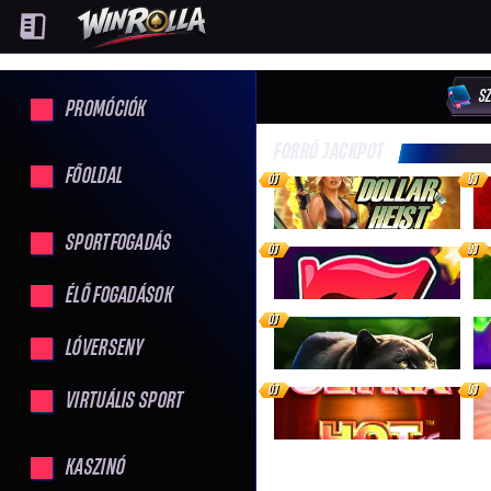
S
PROMÓCIÓK
FORRÓ JACKPOT
FŐOLDAL
ÚJ
ÚJ
SPORTFOGADÁS
ÚJ
ÚJ
ÉLŐ FOGADÁSOK
ÚJ
LÓVERSENY
ÚJ
ÚJ
VIRTUÁLIS SPORT
KASZINÓ