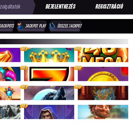
BEJELENTKEZÉS
REGISZTRÁCIÓ
Szolgáltatók
 JACKPOTS
JACKPOT PLAY
ÖSSZES JACKPOT
ÚJ
ÚJ
ÚJ
ÚJ
ÚJ
ÚJ
ÚJ