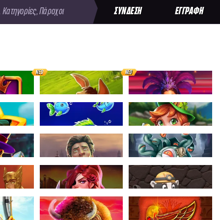
ΣΎΝΔΕΣΗ
ΕΓΓΡΑΦΉ
α, Κατηγορίες, Πάροχοι
NΈΟ
NΈΟ