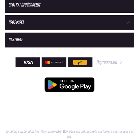
ΌΡΟΙ ΚΑΙ ΠΡΟΫΠΟΘΈΣΕΙΣ
ΠΡΟΣΦΟΡΈΣ
ΠΛΗΡΩΜΈΣ
Περισσότερα
Gambling can be addictive. Play responsibly. Winrolla.com only accepts customers over 18 years of
age.