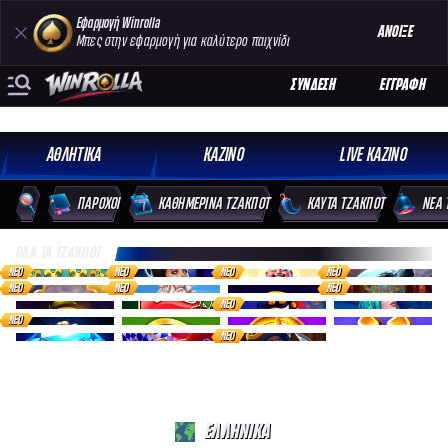
Εφαρμογή Winrolla
ΆΝΟΙΞΕ
Μπες στην εφαρμογή για καλύτερο παιχνίδι
ΣΎΝΔΕΣΗ
ΕΓΓΡΑΦΉ
ΑΘΛΗΤΙΚΆ
ΚΑΖΊΝΟ
LIVE ΚΑΖΊΝΟ
ΠΆΡΟΧΟΙ
ΚΑΘΗΜΕΡΙΝΆ ΤΖΆΚΠΟΤ
ΚΑΥΤΆ ΤΖΆΚΠΟΤ
ΝΈΑ 
ΌΛΑ ΤΑ ΤΖΆΚΠΟΤ
NΈΟ
NΈΟ
NΈΟ
NΈΟ
NΈΟ
NΈΟ
NΈΟ
NΈΟ
NΈΟ
NΈΟ
ΕΛΛΗΝΙΚΆ