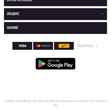
ΌΡΟΙ ΚΑΙ ΠΡΟΫΠΟΘΈΣΕΙΣ
ΠΡΟΣΦΟΡΈΣ
ΠΛΗΡΩΜΈΣ
Περισσότερα
Gambling can be addictive. Play responsibly. Winrolla.com only accepts customers over 18 years of
age.