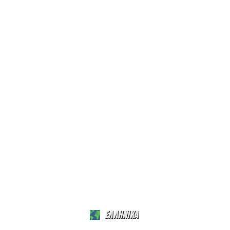
ΕΛΛΗΝΙΚΆ