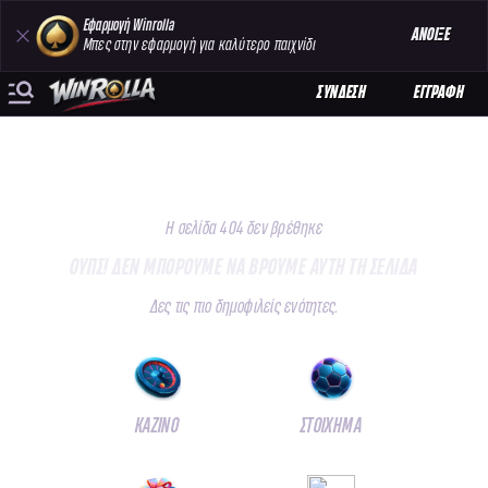
Εφαρμογή Winrolla
ΆΝΟΙΞΕ
Μπες στην εφαρμογή για καλύτερο παιχνίδι
ΣΎΝΔΕΣΗ
ΕΓΓΡΑΦΉ
Η σελίδα 404 δεν βρέθηκε
ΟΥΠΣ! ΔΕΝ ΜΠΟΡΟΎΜΕ ΝΑ ΒΡΟΎΜΕ ΑΥΤΉ ΤΗ ΣΕΛΊΔΑ
Δες τις πιο δημοφιλείς ενότητες.
ΚΑΖΊΝΟ
ΣΤΟΊΧΗΜΑ