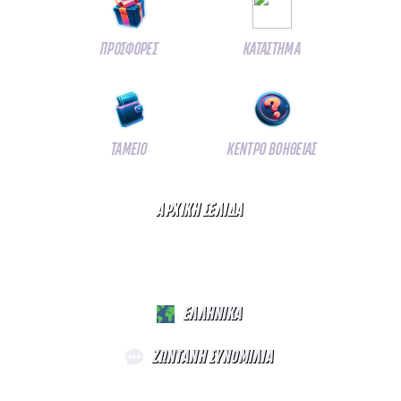
ΠΡΟΣΦΟΡΈΣ
ΚΑΤΆΣΤΗΜΑ
ΤΑΜΕΊΟ
ΚΈΝΤΡΟ ΒΟΉΘΕΙΑΣ
ΑΡΧΙΚΉ ΣΕΛΊΔΑ
ΕΛΛΗΝΙΚΆ
ΖΩΝΤΑΝΉ ΣΥΝΟΜΙΛΊΑ