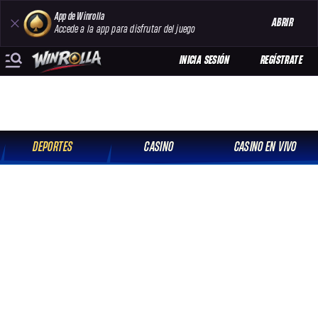
App de Winrolla
ABRIR
Accede a la app para disfrutar del juego
INICIA SESIÓN
REGÍSTRATE
DEPORTES
CASINO
CASINO EN VIVO