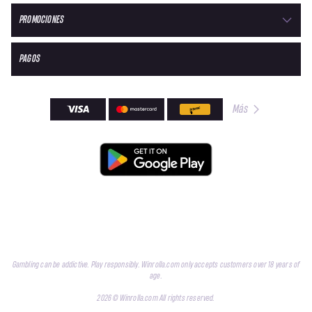
PROMOCIONES
PAGOS
Más
Gambling can be addictive. Play responsibly. Winrolla.com only accepts customers over 18 years of
age.
2026 © Winrolla.com All rights reserved.