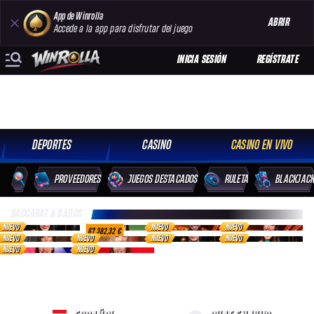
App de Winrolla
ABRIR
Accede a la app para disfrutar del juego
INICIA SESIÓN
REGÍSTRATE
DEPORTES
CASINO
CASINO EN VIVO
PROVEEDORES
JUEGOS DESTACADOS
RULETA
BLACKJAC
BACCARAT & DADOS
NUEVO
NUEVO
NUEVO
67.382,32 €
NUEVO
NUEVO
NUEVO
NUEVO
NUEVO
NUEVO