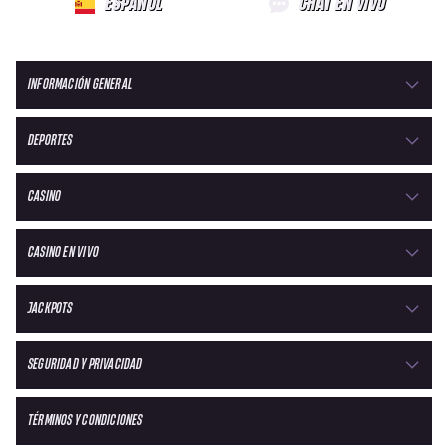
ESPAÑOL
CHAT EN VIVO
INFORMACIÓN GENERAL
DEPORTES
CASINO
CASINO EN VIVO
JACKPOTS
SEGURIDAD Y PRIVACIDAD
TÉRMINOS Y CONDICIONES