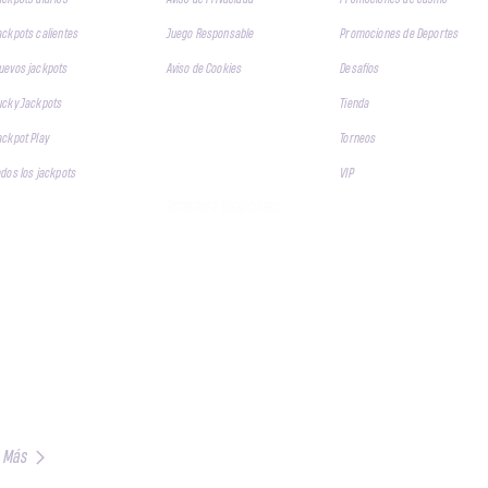
ackpots calientes
Juego Responsable
Promociones de Deportes
uevos jackpots
Aviso de Cookies
Desafíos
ucky Jackpots
Tienda
ackpot Play
Torneos
odos los jackpots
VIP
Términos y Condiciones
Más