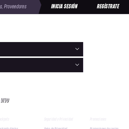
INICIA SESIÓN
REGÍSTRATE
as, Proveedores
 VIVO
ackpots
Seguridad y Privacidad
Promociones
ackpots diarios
Aviso de Privacidad
Promociones de casino