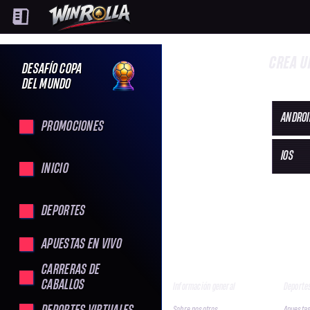
CREA U
DESAFÍO COPA
DEL MUNDO
ANDROI
PROMOCIONES
IOS
INICIO
DEPORTES
APUESTAS EN VIVO
CARRERAS DE
CABALLOS
Información general
Deporte
Sobre nosotros
Apuestas