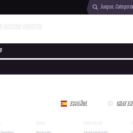
Juegos, Categorí
N ACCESO DIRECTO
D
ESPAÑOL
CHAT EN
s
Casino
Casino en vivo
J
 Deportivas
Destacados
Juegos destacados
J