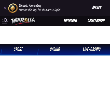
Winrolla Anwendung
ÖFFNEN
Erhalte die App für das beste Spiel
EINLOGGEN
REGISTRIEREN
SPORT
CASINO
LIVE-CASINO