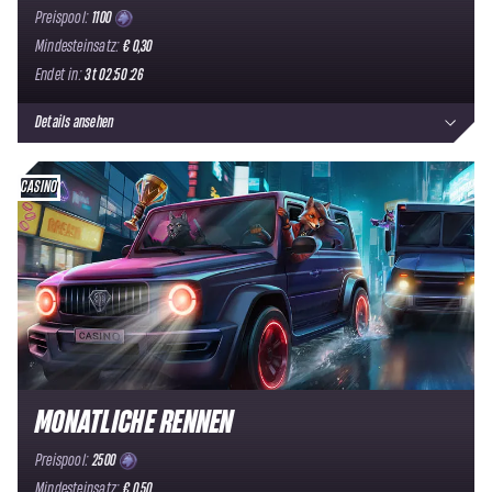
Preispool:
1100
Mindesteinsatz:
€ 0,30
Endet in:
3t 02:50:26
Details ansehen
CASINO
MONATLICHE RENNEN
Preispool:
2500
Mindesteinsatz:
€ 0,50