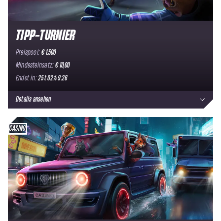
TIPP-TURNIER
Preispool:
€ 1.500
Mindesteinsatz:
€ 10,00
Endet in:
25t 02:49:26
Details ansehen
CASINO