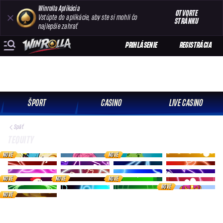
Winrolla Aplikácia
OTVORTE
Vstúpte do aplikácie, aby ste si mohli čo
STRÁNKU
najlepšie zahrať
PRIHLÁSENIE
REGISTRÁCIA
ŠPORT
CASINO
LIVE CASINO
Späť
TEQUITY
NOVÉ
NOVÉ
NOVÉ
NOVÉ
NOVÉ
NOVÉ
NOVÉ