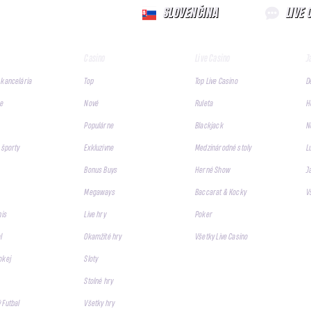
SLOVENČINA
LIVE 
Casino
Live Casino
J
 kancelária
Top
Top Live Casino
D
ve
Nové
Ruleta
H
Populárne
Blackjack
N
 športy
Exkluzívne
Medzinárodné stoly
L
Bonus Buys
Herné Show
J
Megaways
Baccarat & Kocky
V
nis
Live hry
Poker
l
Okamžité hry
Všetky Live Casino
okej
Sloty
Stolné hry
 Futbal
Všetky hry