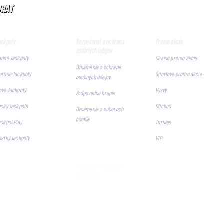
CHAT
ackpoty
Bezpečnosť a ochrana
Promo akcie
osobných údajov
enné Jackpoty
Casino promo akcie
Oznámenie o ochrane
orúce Jackpoty
Športové promo akcie
osobných údajov
ové Jackpoty
Výzvy
Zodpovedné hranie
ucky Jackpots
Obchod
Oznámenie o súboroch
cookie
ackpot Play
Turnaje
šetky Jackpoty
VIP
Všeobecné obchodné
podmienky