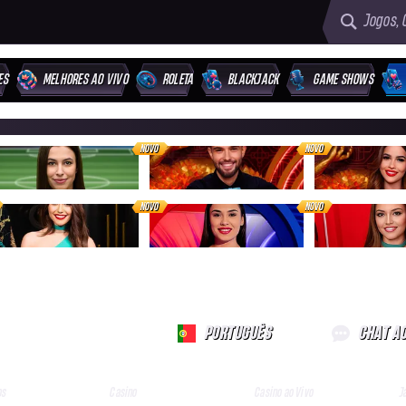
Jogos, 
ES
MELHORES AO VIVO
ROLETA
BLACKJACK
GAME SHOWS
NOVO
NOVO
NOVO
NOVO
PORTUGUÊS
CHAT AO
os
Casino
Casino ao Vivo
J