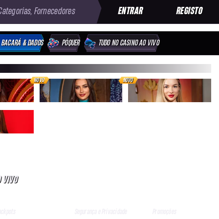
ENTRAR
REGISTO
Categorias, Fornecedores
BACARÁ & DADOS
PÓQUER
TUDO NO CASINO AO VIVO
NOVO
NOVO
 VIVO
ackpots
Segurança e Privacidade
Promoções