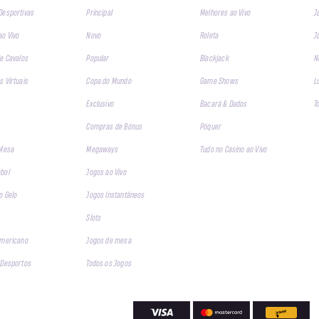
Desportivas
Principal
Melhores ao Vivo
J
ao Vivo
Novo
Roleta
J
de Cavalos
Popular
Blackjack
N
s Virtuais
Copa do Mundo
Game Shows
L
Exclusivo
Bacará & Dados
T
Compras de Bónus
Póquer
 Mesa
Megaways
Tudo no Casino ao Vivo
bol
Jogos ao Vivo
o Gelo
Jogos Instantâneos
Slots
Americano
Jogos de mesa
 Desportos
Todos os Jogos