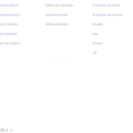
ackpots Diários
Política de Privacidade
Promoções de Casino
ackpots Quentes
Jogo Responsável
Promoções Desportivas
ovos Jackpots
Política de Cookies
Desafios
ucky Jackpots
Loja
odos os Jackpots
Torneios
VIP
Termos e Condições
Mais