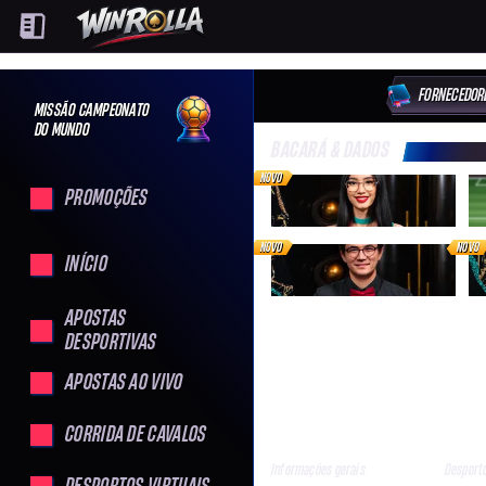
FORNECEDOR
MISSÃO CAMPEONATO
DO MUNDO
BACARÁ & DADOS
NOVO
PROMOÇÕES
NOVO
NOVO
INÍCIO
APOSTAS
DESPORTIVAS
APOSTAS AO VIVO
CORRIDA DE CAVALOS
Informações gerais
Desport