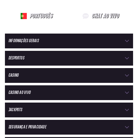
PORTUGUÊS
CHAT AO VIVO
INFORMAÇÕES GERAIS
DESPORTOS
CASINO
CASINO AO VIVO
JACKPOTS
SEGURANÇA E PRIVACIDADE