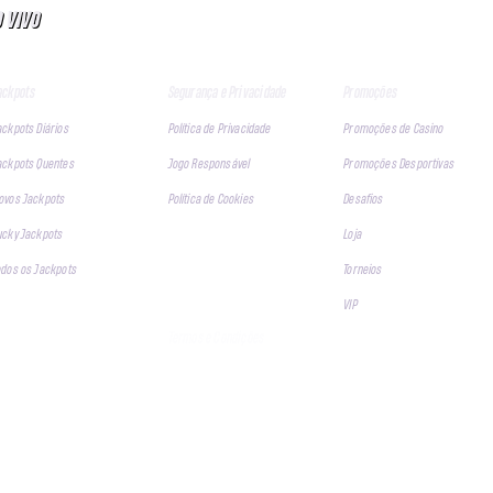
 VIVO
ackpots
Segurança e Privacidade
Promoções
ackpots Diários
Política de Privacidade
Promoções de Casino
ackpots Quentes
Jogo Responsável
Promoções Desportivas
ovos Jackpots
Política de Cookies
Desafios
ucky Jackpots
Loja
odos os Jackpots
Torneios
VIP
Termos e Condições