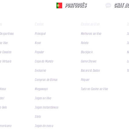
PORTUGUÊS
CHAT AO
os
Casino
Casino ao Vivo
J
Desportivas
Principal
Melhores ao Vivo
J
ao Vivo
Novo
Roleta
J
de Cavalos
Popular
Blackjack
N
s Virtuais
Copa do Mundo
Game Shows
L
Exclusivo
Bacará & Dados
T
Compras de Bónus
Póquer
 Mesa
Megaways
Tudo no Casino ao Vivo
bol
Jogos ao Vivo
o Gelo
Jogos Instantâneos
Slots
Americano
Jogos de mesa