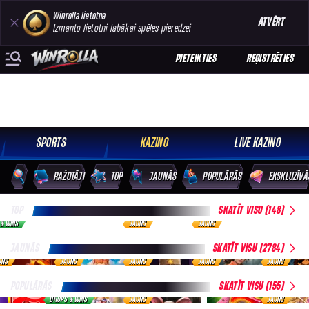
Winrolla lietotne
ATVĒRT
Izmanto lietotni labākai spēles pieredzei
PIETEIKTIES
REĢISTRĒTIES
SPORTS
KAZINO
LIVE KAZINO
RAŽOTĀJI
TOP
JAUNĀS
POPULĀRĀS
EKSKLUZĪVĀ
TOP
SKATĪT VISU (148)
 & WINS
JAUNS
JAUNS
JAUNĀS
SKATĪT VISU (2784)
UNS
JAUNS
JAUNS
JAUNS
JAUNS
POPULĀRĀS
SKATĪT VISU (155)
DROPS & WINS
JAUNS
JAUNS