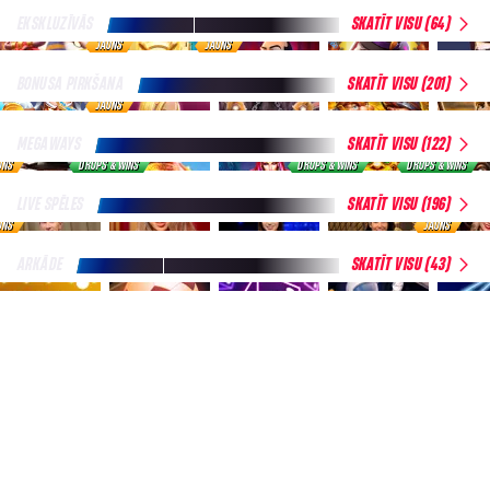
EKSKLUZĪVĀS
SKATĪT VISU (64)
JAUNS
JAUNS
BONUSA PIRKŠANA
SKATĪT VISU (201)
JAUNS
MEGAWAYS
SKATĪT VISU (122)
UNS
DROPS & WINS
DROPS & WINS
DROPS & WINS
LIVE SPĒLES
SKATĪT VISU (196)
UNS
JAUNS
ARKĀDE
SKATĪT VISU (43)