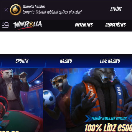
Winrolla lietotne
ATVĒRT
Izmanto lietotni labākai spēles pieredzei
PIETEIKTIES
REĢISTRĒTIES
SPORTS
KAZINO
LIVE KAZINO
PIRMĀS IEMAKSAS BONUSS
100% LĪDZ €50