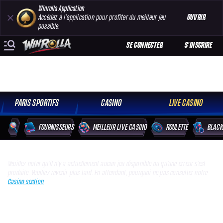
Winrolla Application
OUVRIR
Accédez à l'application pour profiter du meilleur jeu
possible.
SE CONNECTER
S'INSCRIRE
PARIS SPORTIFS
CASINO
LIVE CASINO
FOURNISSEURS
MEILLEUR LIVE CASINO
ROULETTE
BLACK
Veuillez noter qu'il n'y a actuellement aucun jeu disponible ou qu'une erreur s'est
produite. Veuillez revenir plus tard. En attendant, pourquoi ne pas consulter notre
Casino section