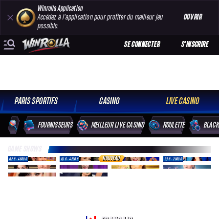
Winrolla Application
OUVRIR
Accédez à l'application pour profiter du meilleur jeu
possible.
SE CONNECTER
S'INSCRIRE
PARIS SPORTIFS
CASINO
LIVE CASINO
FOURNISSEURS
MEILLEUR LIVE CASINO
ROULETTE
BLACK
GAME SHOWS
NOUVEAU
0,2 €
 - 4 500 € 
0,1 €
 - 4 200 € 
0,1 €
 - 2 000 € 