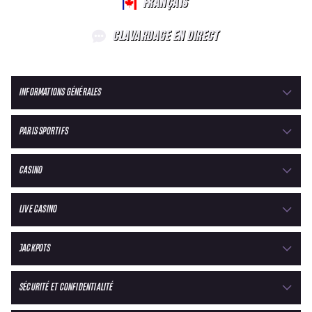
FRANÇAIS
CLAVARDAGE EN DIRECT
INFORMATIONS GÉNÉRALES
PARIS SPORTIFS
CASINO
LIVE CASINO
JACKPOTS
SÉCURITÉ ET CONFIDENTIALITÉ