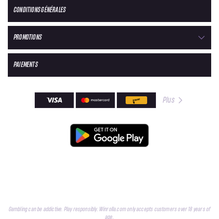
CONDITIONS GÉNÉRALES
PROMOTIONS
PAIEMENTS
Plus
Gambling can be addictive. Play responsibly. Winrolla.com only accepts customers over 18 years of
age.