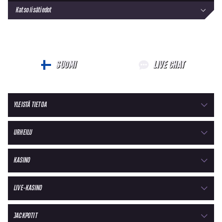
Katso lisätiedot
SUOMI
LIVE CHAT
YLEISTÄ TIETOA
URHEILU
KASINO
LIVE-KASINO
JACKPOTIT