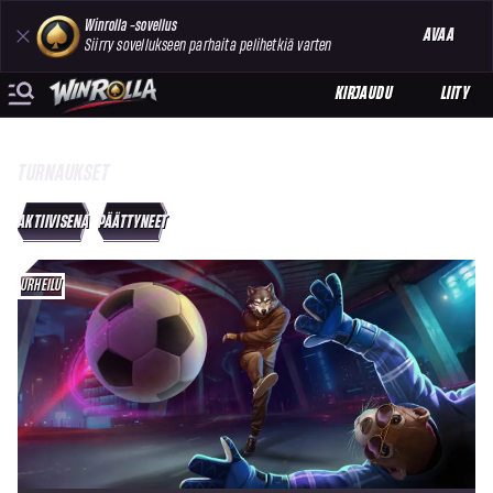
Winrolla -sovellus
AVAA
Siirry sovellukseen parhaita pelihetkiä varten
KIRJAUDU
LIITY
TURNAUKSET
AKTIIVISENA
PÄÄTTYNEET
URHEILU