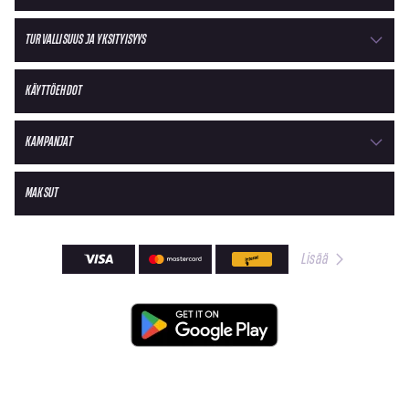
TURVALLISUUS JA YKSITYISYYS
KÄYTTÖEHDOT
KAMPANJAT
MAKSUT
Lisää